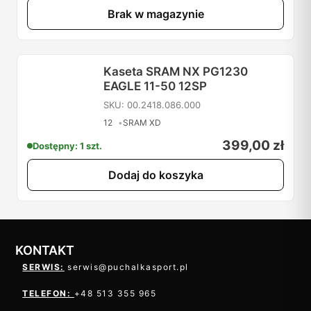
Brak w magazynie
Kaseta SRAM NX PG1230
EAGLE 11-50 12SP
SKU: 00.2418.086.000
12
SRAM XD
399,00
zł
Dostępny: 1 szt.
Dodaj do koszyka
KONTAKT
SERWIS:
serwis@puchalkasport.pl
TELEFON:
+48 513 355 965