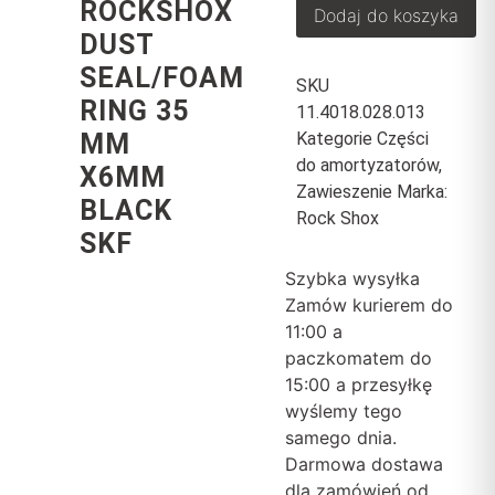
ROCKSHOX
Dodaj do koszyka
DUST
SEAL/FOAM
SKU
RING 35
11.4018.028.013
Kategorie
Części
MM
do amortyzatorów
,
X6MM
Zawieszenie
Marka:
BLACK
Rock Shox
SKF
Szybka wysyłka
Zamów kurierem do
11:00 a
paczkomatem do
15:00 a przesyłkę
wyślemy tego
samego dnia.
Darmowa dostawa
dla zamówień od