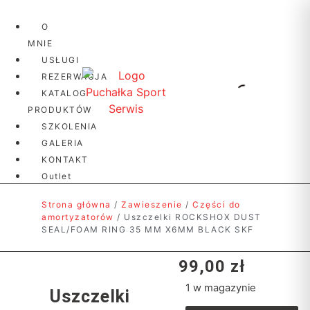
O
MNIE
USŁUGI
REZERWACJA
KATALOG
PRODUKTÓW
SZKOLENIA
GALERIA
KONTAKT
Outlet
Strona główna
/
Zawieszenie
/
Części do
amortyzatorów
/ Uszczelki ROCKSHOX DUST
SEAL/FOAM RING 35 MM X6MM BLACK SKF
99,00
zł
1 w magazynie
Uszczelki