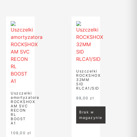
Uszczelki
ROCKSHOX
32MM
SID
RLCA1/SID
Uszczelki
amortyzatora
99,00
zł
ROCKSHOX
AM SVC
RECON
Brak w
RL
magazynie
BOOST
A1
109,00
zł