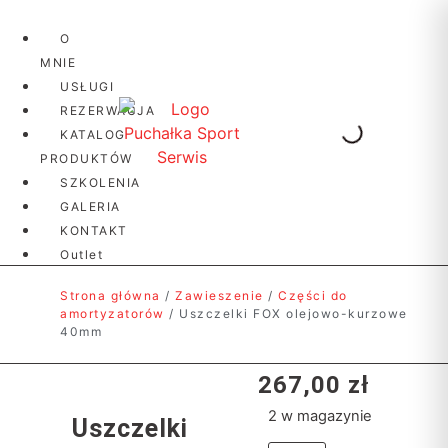
O
MNIE
USŁUGI
REZERWACJA
KATALOG
PRODUKTÓW
SZKOLENIA
GALERIA
KONTAKT
Outlet
Strona główna
/
Zawieszenie
/
Części do
amortyzatorów
/ Uszczelki FOX olejowo-kurzowe
40mm
267,00
zł
2 w magazynie
Uszczelki