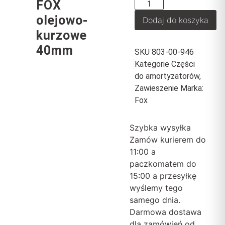
FOX
olejowo-
Dodaj do koszyka
kurzowe
40mm
SKU
803-00-946
Kategorie
Części
do amortyzatorów
,
Zawieszenie
Marka:
Fox
Szybka wysyłka
Zamów kurierem do
11:00 a
paczkomatem do
15:00 a przesyłkę
wyślemy tego
samego dnia.
Darmowa dostawa
dla zamówień od