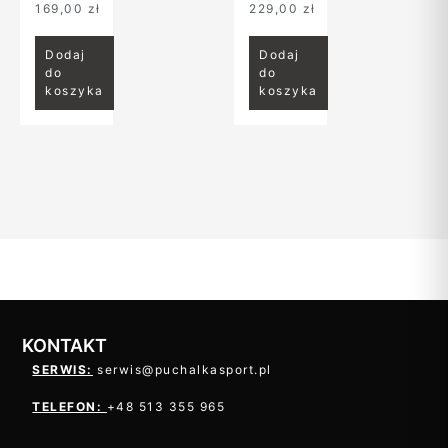
169,00
zł
229,00
zł
Dodaj
Dodaj
do
do
koszyka
koszyka
KONTAKT
SERWIS:
serwis@puchalkasport.pl
TELEFON:
+48 513 355 965