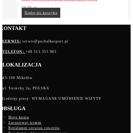
59,00
zł
Dodaj do koszyka
KONTAKT
SERWIS:
serwis@puchalkasport.pl
TELEFON:
+48 513 355 965
LOKALIZACJA
43-190 Mikołów
ul. Strzechy 2a, POLSKA
Godziny pracy: WYMAGANE UMÓWIENIE WIZYTY
OBSŁUGA
Moje konto
Zarezerwuj termin
Regulamin serwisu rowerów