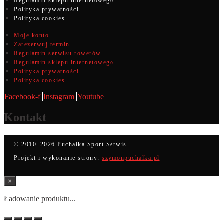
Regulamin sklepu internetowego
Polityka prywatności
Polityka cookies
Moje konto
Zarezerwuj termin
Regulamin serwisu rowerów
Regulamin sklepu internetowego
Polityka prywatności
Polityka cookies
Facebook-f
Instagram
Youtube
Kontakt
© 2010–
2026
Puchałka Sport Serwis
Projekt i wykonanie strony:
szymonpuchalka.pl
×
Ładowanie produktu...