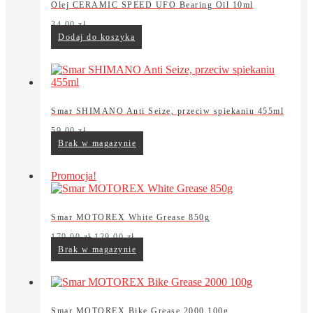
Olej CERAMIC SPEED UFO Bearing Oil 10ml
34,00
zł
Dodaj do koszyka
Smar SHIMANO Anti Seize, przeciw spiekaniu 455ml
59,00
zł
Brak w magazynie
Promocja!
Smar MOTOREX White Grease 850g
Pierwotna
Aktualna
179,00
zł
129,00
zł
cena
cena
Brak w magazynie
wynosiła:
wynosi:
179,00 zł.
129,00 zł.
Smar MOTOREX Bike Grease 2000 100g