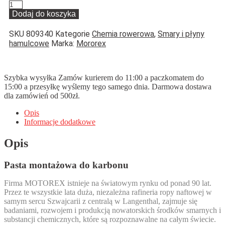
ilość
Smar
Dodaj do koszyka
montażowy
do
SKU
809340
Kategorie
Chemia rowerowa
,
Smary i płyny
karbonu
hamulcowe
Marka:
Mororex
MOTOREX
Carbon
Paste
Szybka wysyłka
Zamów kurierem do 11:00 a paczkomatem do
15:00 a przesyłkę wyślemy tego samego dnia. Darmowa dostawa
dla zamówień od 500zł.
Opis
Informacje dodatkowe
Opis
Pasta montażowa do karbonu
Firma MOTOREX istnieje na światowym rynku od ponad 90 lat.
Przez te wszystkie lata duża, niezależna rafineria ropy naftowej w
samym sercu Szwajcarii z centralą w Langenthal, zajmuje się
badaniami, rozwojem i produkcją nowatorskich środków smarnych i
substancji chemicznych, które są rozpoznawalne na całym świecie.