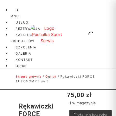
O
MNIE
USŁUGI
REZERWACJA
KATALOG
PRODUKTÓW
SZKOLENIA
GALERIA
KONTAKT
Outlet
Strona główna
/
Outlet
/ Rękawiczki FORCE
AUTONOMY fluo S
75,00
zł
1 w magazynie
Rękawiczki
FORCE
Dodaj do koszyka