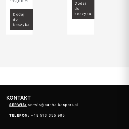
119,00
zł
Dodaj
do
koszyka
Dodaj
do
koszyka
KONTAKT
SERWIS:
serwis@puchalkasport.pl
TELEFON:
+48 513 355 965