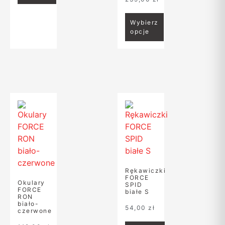
Wybierz
opcje
Rękawiczki
FORCE
Okulary
SPID
FORCE
białe S
RON
biało-
54,00
zł
czerwone