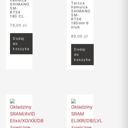
hamulca
Tarcza
SHIMANO
hamulca
SM-
SHIMANO
RT54
SM-
180 CL
RT56
180mm 6
79,00
zł
śrub
89,00
zł
Dodaj
do
koszyka
Dodaj
do
koszyka