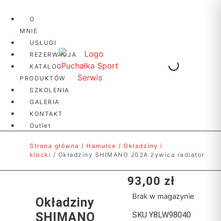
O
MNIE
USŁUGI
REZERWACJA
KATALOG
PRODUKTÓW
SZKOLENIA
GALERIA
KONTAKT
Outlet
Strona główna
/
Hamulce
/
Okładziny i
klocki
/ Okładziny SHIMANO J02A żywica radiator
93,00
zł
Brak w magazynie
Okładziny
SKU
Y8LW98040
SHIMANO