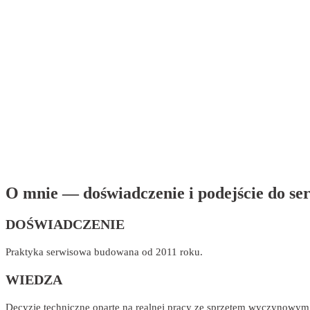
O mnie — doświadczenie i podejście do s
DOŚWIADCZENIE
Praktyka serwisowa budowana od 2011 roku.
WIEDZA
Decyzje techniczne oparte na realnej pracy ze sprzętem wyczynowym